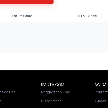
Forum Code
HTML Code
IPAUTA.COM
AYUDA
os de Uso
Reggaeton y Trap
Contact
s
Discografías
Ayudas