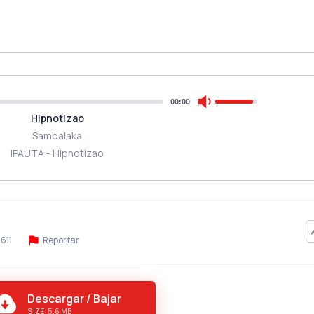
00:00
Hipnotizao
Sambalaka
IPAUTA - Hipnotizao
611
Reportar
Descargar / Bajar
SIZE: 5.6 MB