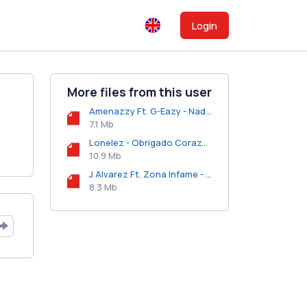
Login
More files from this user
Amenazzy Ft. G-Eazy - Nadie Como Tu.mp3
7.1 Mb
Lonelez - Obrigado Corazon.mp3
10.9 Mb
J Alvarez Ft. Zona Infame - Sentimientos Escondidos (Remix) [Version Peru].mp3
8.3 Mb