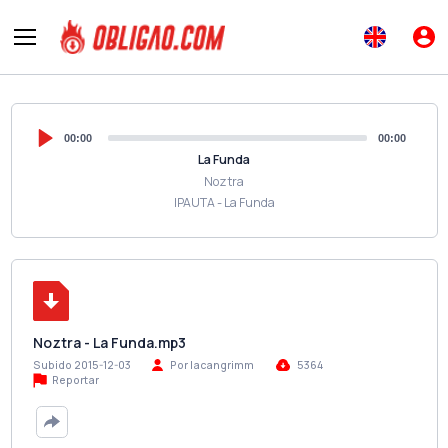
00:00
00:00
La Funda
Noztra
IPAUTA - La Funda
Noztra - La Funda.mp3
Subido 2015-12-03
Por lacangrimm
5364
Reportar