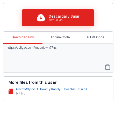
Descargar / Bajar
SIZE: 8.1 MB
Download Link
Forum Code
HTML Code
More files from this user
Alberto Stylee Ft. Jowell y Randy - Hola Que Tal.mp3
9.4 Mb