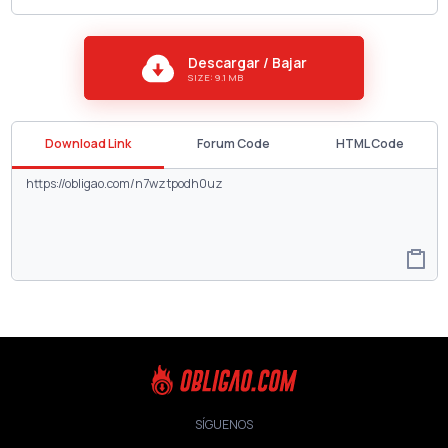
Descargar / Bajar
SIZE: 9.1 MB
Download Link
Forum Code
HTML Code
SÍGUENOS