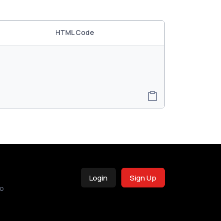
HTML Code
Login
Sign Up
o