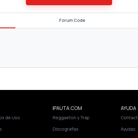
Forum Code
IPAUTA.COM
AYUDA
os de Uso
Reggaeton y Trap
Contact
s
Discografías
Ayudas