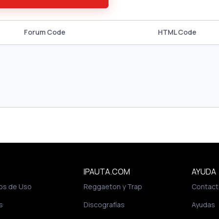
Forum Code
HTML Code
IPAUTA.COM
AYUDA
os de Uso
Reggaeton y Trap
Contact
s
Discografías
Ayudas