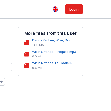
Login
More files from this user
Daddy Yankee, Wise, Don Omar, Zion, Hector El Father, Yomo, Wisin, Alexis, Franco El Gorila, Arcangel - Royal Rumble.mp3
14.5 Mb
Wisin & Yandel - Pegate.mp3
6.9 Mb
Wisin & Yandel Ft. Gadiel & Lobo - Pegate Y Motivame.mp3
6.6 Mb