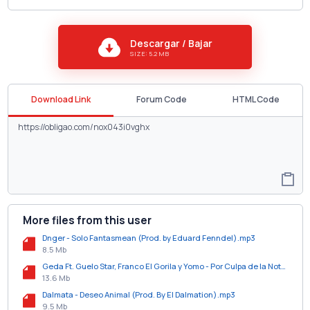
Descargar / Bajar
SIZE: 5.2 MB
Download Link
Forum Code
HTML Code
More files from this user
Dnger - Solo Fantasmean (Prod. by Eduard Fenndel).mp3
8.5 Mb
Geda Ft. Guelo Star, Franco El Gorila y Yomo - Por Culpa de la Nota (Official Remix).mp3
13.6 Mb
Dalmata - Deseo Animal (Prod. By El Dalmation).mp3
9.5 Mb