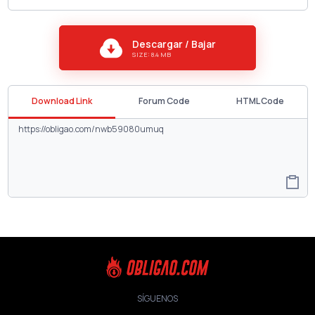
Descargar / Bajar
SIZE: 8.4 MB
Download Link
Forum Code
HTML Code
SÍGUENOS