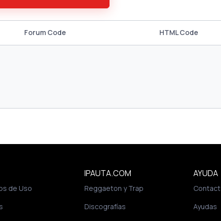
Forum Code
HTML Code
IPAUTA.COM
AYUDA
os de Uso
Reggaeton y Trap
Contact
s
Discografías
Ayudas