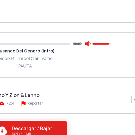
00:00
usando Del Genero (Intro)
mpo Ft. Trebol Clan, Voltio,
IPAUTA
omo Y Zion & Lenno…
7251
Reportar
Descargar / Bajar
SIZE: 5.9 MB