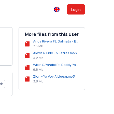
Login
More files from this user
Andy Rivera Ft. Dalmata - Espina De Rosa (Prod. By Dj Electrik).mp3
7.5 Mb
Alexis & Fido - 5 Letras.mp3
3.2 Mb
Wisin & Yandel Ft. Daddy Yankee - Paleta.mp3
6.8 Mb
Zion - Yo Voy A Llegar.mp3
3.8 Mb