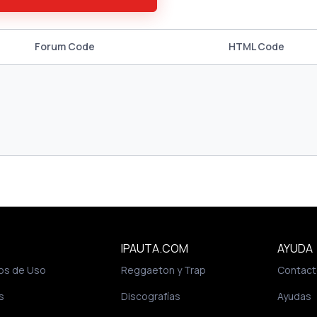
Forum Code
HTML Code
IPAUTA.COM
AYUDA
os de Uso
Reggaeton y Trap
Contact
s
Discografías
Ayudas