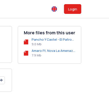
Login
More files from this user
Pancho Y Castel - El Patron De Las Nenas (Prod. by Onell Flow Y Chuchein).mp3
9.0 Mb
Amaro Ft. Nova La Amenaza - Nadie Nos Vea (Frontea).mp3
7.9 Mb