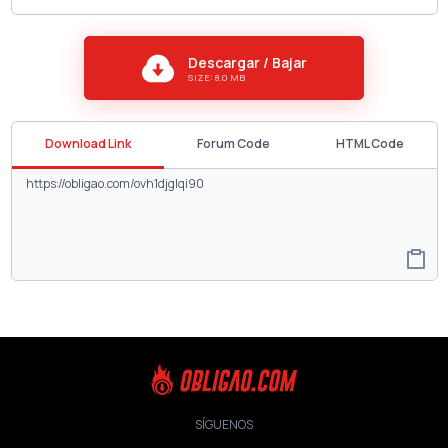
Descargar / Bajar
SIZE: 8.0 MB
Download Link
Forum Code
HTML Code
SÍGUENOS