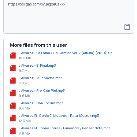
More files from this user
J Alvarez - La Fama Que Camina Vol. 2 (Album) (2019).zip
111.8 Mb
J Alvarez - El Final.mp3
9.7 Mb
J Alvarez - Muchacha.mp3
8.8 Mb
J Alvarez - Piel Con Piel.mp3
9.6 Mb
J Alvarez - Una Locura.mp3
9.4 Mb
J Alvarez Ft. Genio El Mutante - Rata (Outro).mp3
12.3 Mb
J Alvarez Ft. Jonna Torres - Fumando y Pensandote.mp3
8.9 Mb