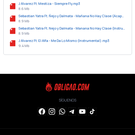
J Alvarez Ft. Mestiza - Siempre Fly.mp3
8.6 Mb
Sebastian Yatra Ft. Ñejo y Dalmata - Mañana No Hay Clase (Acapella).mp3
8.9 Mb
Sebastian Yatra Ft. Nejo y Dalmata - Manana No Hay Clase (Instrumental).mp3
8.9 Mb
J Alvarez Ft. El Alfa - Me Da Lo Mismo (Instrumental).mp3
9.4 Mb
SÍGUENOS