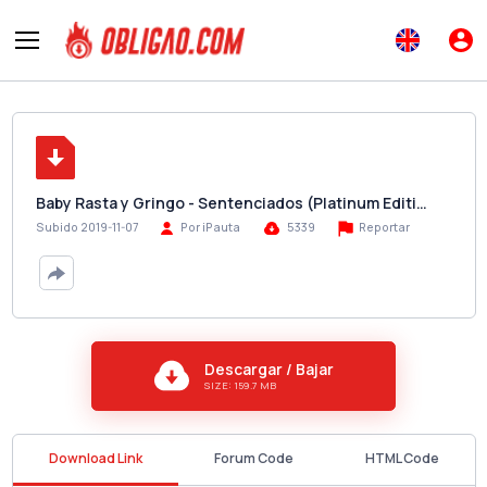
Baby Rasta y Gringo - Sentenciados (Platinum Editi…
Reportar
Subido 2019-11-07
Por iPauta
5339
Descargar / Bajar
SIZE: 159.7 MB
Download Link
Forum Code
HTML Code