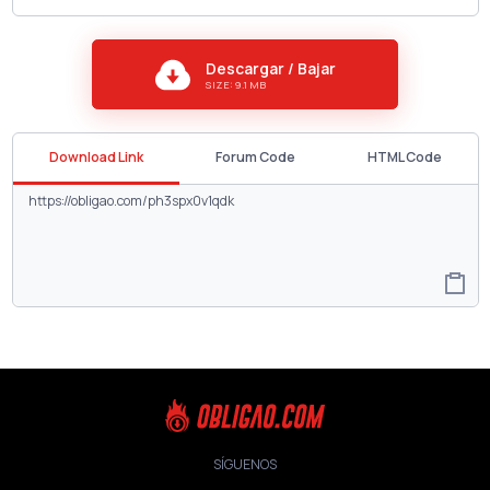
Descargar / Bajar
SIZE: 9.1 MB
Download Link
Forum Code
HTML Code
SÍGUENOS