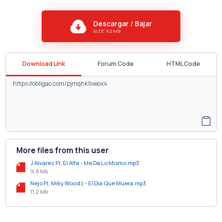
Descargar / Bajar
SIZE: 8.2 MB
Download Link
Forum Code
HTML Code
More files from this user
J Alvarez Ft. El Alfa - Me Da Lo Mismo.mp3
9.8 Mb
Nejo Ft. Miky Woodz - El Dia Que Muera.mp3
11.2 Mb