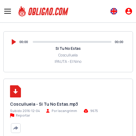
00:00
00:00
Si Tu No Estas
Cosculluela
IPAUTA - El Nino
Cosculluela - Si Tu No Estas.mp3
Subido 2016-12-04
Por lacangrimm
9675
Reportar