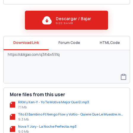
Descargar / Bajar
SIZE: 9.4 MB
Download Link
Forum Code
HTML Code
More files from this user
RKM y Ken-Y - Yo Te Motive Mejor Que El.mp3
7.1 Mb
Tito El Bambino Ft Nengo Flow y Voltio - Quiere Que Le Muestre.mp3
9.3 Mb
Nova Y Jory - La Noche Perfecta.mp3
9.0 Mb