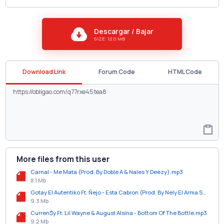
Descargar / Bajar
SIZE: 12.0 MB
Download Link
Forum Code
HTML Code
More files from this user
Carnal - Me Mata (Prod. By Doble A & Nales Y Deezy).mp3
8.1 Mb
Gotay El Autentiko Ft. Ñejo - Esta Cabron (Prod. By Nely El Arma Secreta Y Magnifico).mp3
9.3 Mb
Curren$y Ft. Lil Wayne & August Alsina - Bottom Of The Bottle.mp3
9.2 Mb