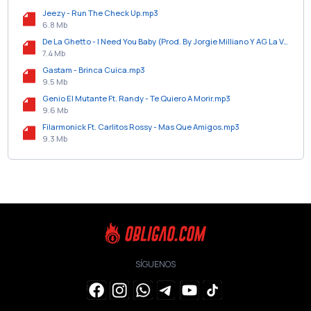
Jeezy - Run The Check Up.mp3
6.8 Mb
De La Ghetto - I Need You Baby (Prod. By Jorgie Milliano Y AG La Voz).mp3
7.4 Mb
Gastam - Brinca Cuica.mp3
9.5 Mb
Genio El Mutante Ft. Randy - Te Quiero A Morir.mp3
9.6 Mb
Filarmonick Ft. Carlitos Rossy - Mas Que Amigos.mp3
9.3 Mb
SÍGUENOS