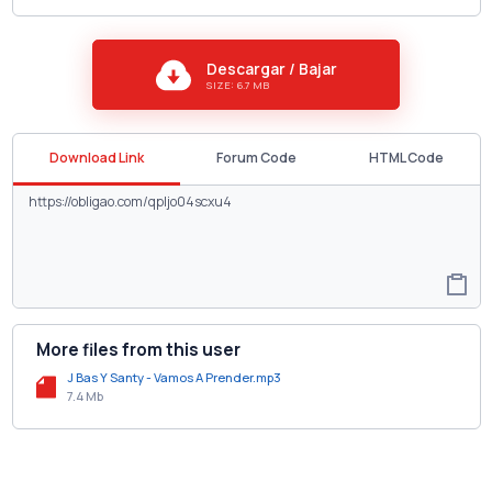
Descargar / Bajar
SIZE: 6.7 MB
Download Link
Forum Code
HTML Code
More files from this user
J Bas Y Santy - Vamos A Prender.mp3
7.4 Mb