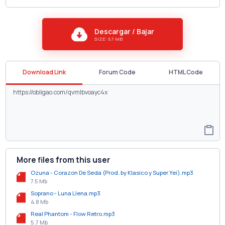
Descargar / Bajar
SIZE: 5.7 MB
Download Link
Forum Code
HTML Code
More files from this user
Ozuna - Corazon De Seda (Prod. by Klasico y Super Yei).mp3
7.5 Mb
Soprano - Luna Llena.mp3
4.8 Mb
Real Phantom - Flow Retro.mp3
5.7 Mb