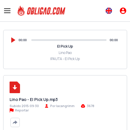
00:00
00:00
El Pick Up
Lino Pao
IPAUTA - El Pick Up
Lino Pao - El Pick Up.mp3
Subido 2015-09-30
Por lacangrimm
3678
Reportar