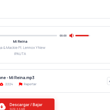
00:00
Mi Reina
a & Mackie Ft. Lennox Y New
IPAUTA
one - Mi Reina.mp3
2224
Reportar
Descargar / Bajar
SIZE: 3.5 MB