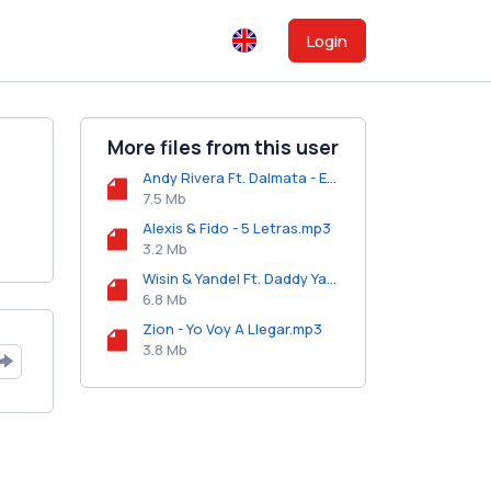
Login
More files from this user
Andy Rivera Ft. Dalmata - Espina De Rosa (Prod. By Dj Electrik).mp3
7.5 Mb
Alexis & Fido - 5 Letras.mp3
3.2 Mb
Wisin & Yandel Ft. Daddy Yankee - Paleta.mp3
6.8 Mb
Zion - Yo Voy A Llegar.mp3
3.8 Mb