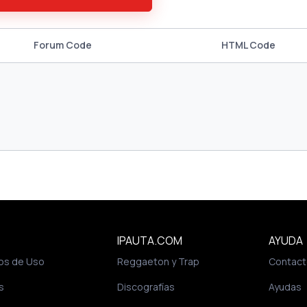
Forum Code
HTML Code
IPAUTA.COM
AYUDA
os de Uso
Reggaeton y Trap
Contact
s
Discografías
Ayudas