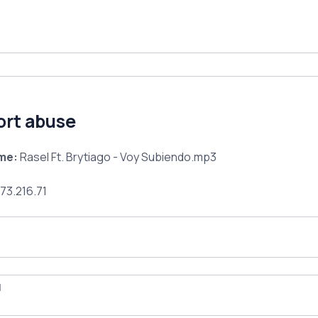
ort abuse
ame:
Rasel Ft. Brytiago - Voy Subiendo.mp3
73.216.71
l