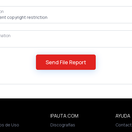
on
mation
IPAUTA.COM
AYUDA
os de Uso
Discografías
Contact