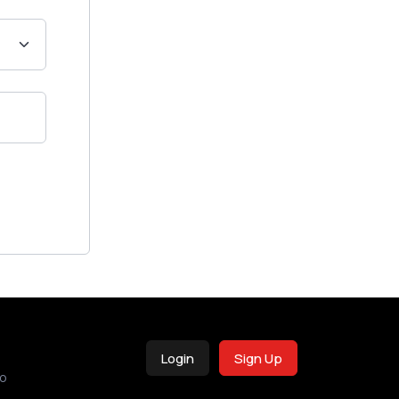
Login
Sign Up
o