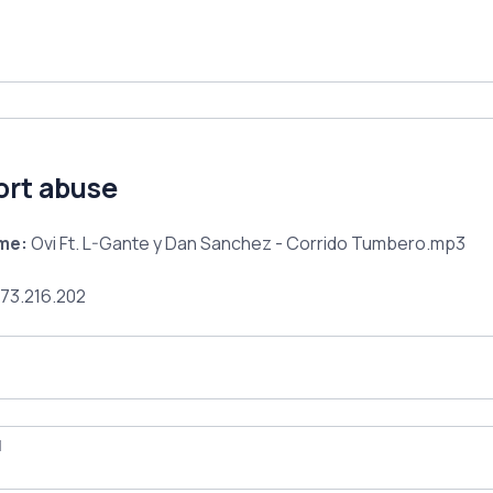
ort abuse
ame:
Ovi Ft. L-Gante y Dan Sanchez - Corrido Tumbero.mp3
73.216.202
l