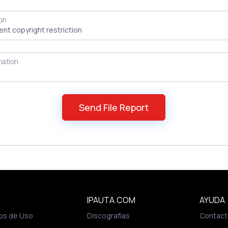
on
mation
IPAUTA.COM
AYUDA
os de Uso
Discografías
Contact