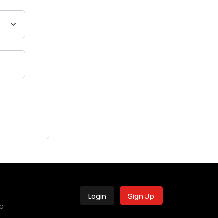
Login
Sign Up
o