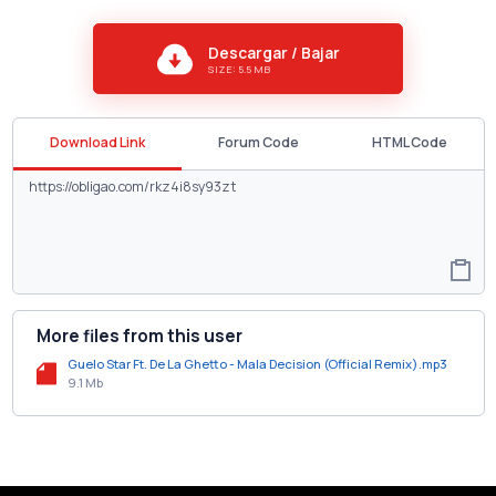
Descargar / Bajar
SIZE: 5.5 MB
Download Link
Forum Code
HTML Code
More files from this user
Guelo Star Ft. De La Ghetto - Mala Decision (Official Remix).mp3
9.1 Mb