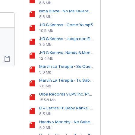
8.6 Mb
Isma Blaze - No Me Quieres.mp3
8.8 Mb
J-R & Kennys - Como Yo.mp3
10.5 Mb
J-R & Kennys - Juega con El.mp3
9.6 Mb
J-R & Kennys, Nandy & Monchy, D Alex Y Yova The Magic Maker - Pakas de 100 (Intro).mp3
12.4 Mb
Marvin La Terapia - Se Que Tienes Tu Marido.mp3
9.9 Mb
Marvin La Terapia - Tu Sabes.mp3
7.8 Mb
Urba Records y LPV Inc. Presentan - Los Milenarios (The Mixtape) (2017).zip
153.8 Mb
El 4 Letras Ft. Baby Ranks - Bailemoslo Lento.mp3
8.3 Mb
Nandy y Monchy - No Saben Que En Mi Cama.mp3
9.2 Mb