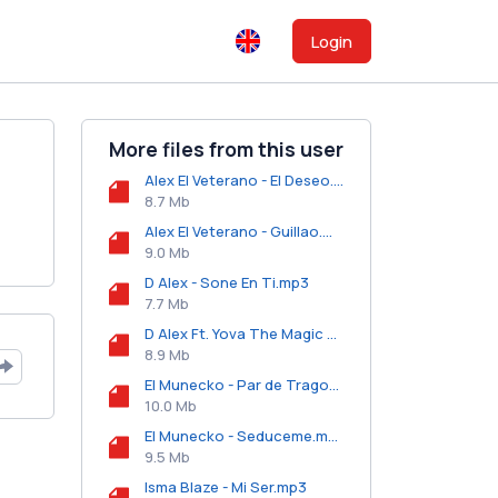
Login
More files from this user
Alex El Veterano - El Deseo.mp3
8.7 Mb
Alex El Veterano - Guillao.mp3
9.0 Mb
D Alex - Sone En Ti.mp3
7.7 Mb
D Alex Ft. Yova The Magic Maker - Es El o Soy Yo.mp3
8.9 Mb
El Munecko - Par de Tragos.mp3
10.0 Mb
El Munecko - Seduceme.mp3
9.5 Mb
Isma Blaze - Mi Ser.mp3