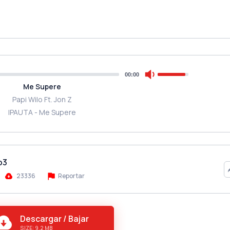
00:00
Me Supere
Papi Wilo Ft. Jon Z
IPAUTA - Me Supere
p3
23336
Reportar
Descargar / Bajar
SIZE: 9.2 MB