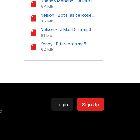
Nandy y Monchy - Quiero Estar Contigo.mp3
8.9 Mb
Nelson - Botellas de Rose y Moet.mp3
9.7 Mb
Nelson - La Mas Dura.mp3
9.1 Mb
Kenny - Diferentes.mp3
8.4 Mb
Login
Sign Up
o