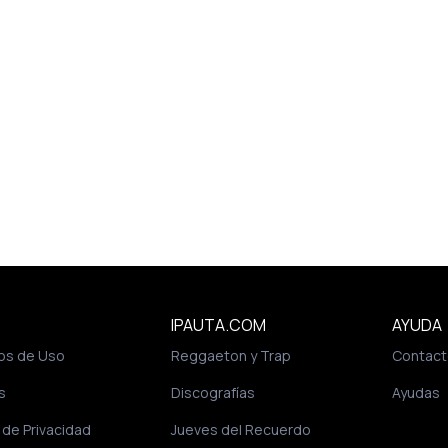
IPAUTA.COM
AYUDA
os de Uso
Reggaeton y Trap
Contact
s
Discografías
Ayudas
a de Privacidad
Jueves del Recuerdo