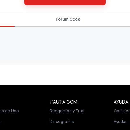
Forum Code
IPAUTA.COM
AYUDA
os de Uso
Reggaeton y Trap
Contact
s
Discografías
Ayudas