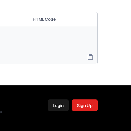
HTML Code
Login
Sign Up
o