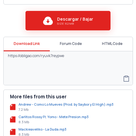
Descargar / Bajar
SIZE: 8.2 MB
Download Link
Forum Code
HTML Code
More files from this user
Andrew - Como Lo Mueves (Prod. by Saybor y El High).mp3
7.2 Mb
Carlitos Rossy Ft. Yomo - Mete Presion.mp3
8.3 Mb
Mackieaveliko - La Duda.mp3
8.3 Mb