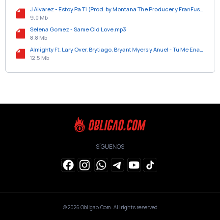
J Alvarez - Estoy Pa Ti (Prod. by Montana The Producer y FranFusion).mp3
9.0 Mb
Selena Gomez - Same Old Love.mp3
8.8 Mb
Almighty Ft. Lary Over, Brytiago, Bryant Myers y Anuel - Tu Me Enamoraste Remix.mp3
12.5 Mb
SÍGUENOS
© 2026
Obligao.Com
. All rights reserved