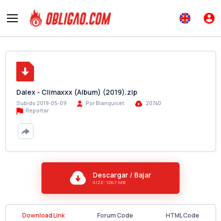
Dalex - Climaxxx (Album) (2019).zip
Subido 2019-05-09
Por Blanquicet
20740
Reportar
Descargar / Bajar
SIZE: 126.7 MB
Download Link
Forum Code
HTML Code