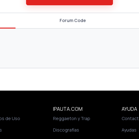
Forum Code
IPAUTA.COM
AYUDA
os de Uso
Reggaeton y Trap
Contact
s
Discografías
Ayudas