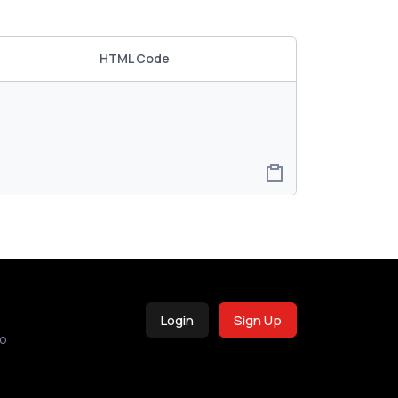
HTML Code
Login
Sign Up
o