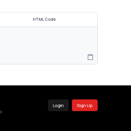
HTML Code
Login
Sign Up
o