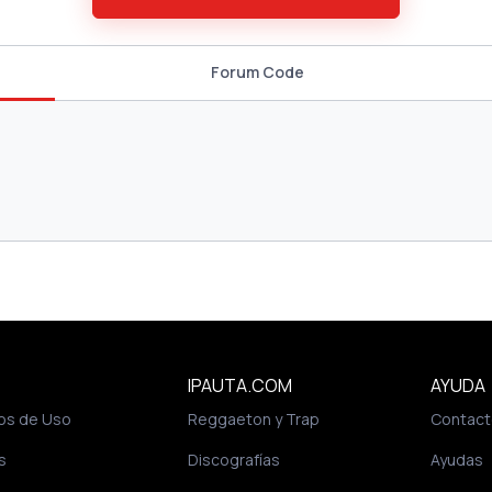
Forum Code
IPAUTA.COM
AYUDA
os de Uso
Reggaeton y Trap
Contact
s
Discografías
Ayudas