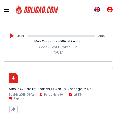
00:00
00:00
Mala Conducta (Official Remix)
Alexis & Fido Ft. Franco El Go
IPAUTA
Alexis & Fido Ft. Franco El Gorila, Arcangel Y De …
Subido 2013-08-12
Por Juniorcit0
28634
Reportar