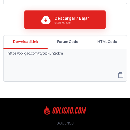
Descargar / Bajar
SIZE: 9.1 MB
Download Link
Forum Code
HTML Code
SÍGUENOS