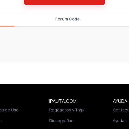
Forum Code
IPAUTA.COM
AYUDA
os de Uso
Reggaeton y Trap
Contact
s
Discografías
Ayudas