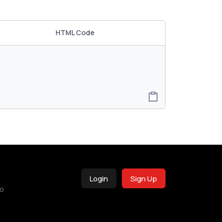
HTML Code
Login
Sign Up
o