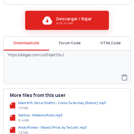
Descargar / Bajar
SIZE: 9.1 MB
Download Link
Forum Code
HTML Code
More files from this user
Mark B Ft. De La Ghetto - Como Tu No Hay (Remix).mp3
7.8 Mb
Xantos - Metamorfosis.mp3
9.4 Mb
Andy Rivera - Vibora (Prod. by Tezzel).mp3
7.8 Mb