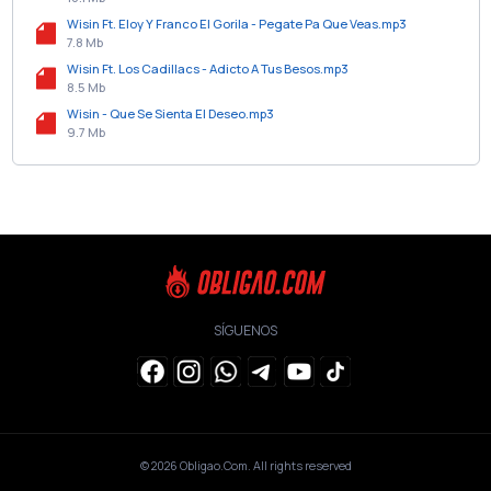
Wisin Ft. Eloy Y Franco El Gorila - Pegate Pa Que Veas.mp3
7.8 Mb
Wisin Ft. Los Cadillacs - Adicto A Tus Besos.mp3
8.5 Mb
Wisin - Que Se Sienta El Deseo.mp3
9.7 Mb
SÍGUENOS
© 2026
Obligao.Com
. All rights reserved