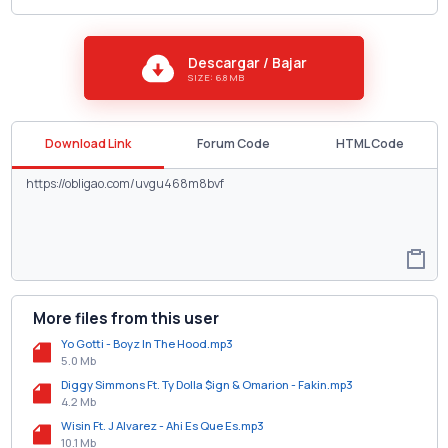
Descargar / Bajar
SIZE: 6.8 MB
Download Link
Forum Code
HTML Code
More files from this user
Yo Gotti - Boyz In The Hood.mp3
5.0 Mb
Diggy Simmons Ft. Ty Dolla $ign & Omarion - Fakin.mp3
4.2 Mb
Wisin Ft. J Alvarez - Ahi Es Que Es.mp3
10.1 Mb