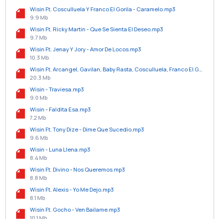
Wisin Ft. Cosculluela Y Franco El Gorila - Caramelo.mp3
9.9 Mb
Wisin Ft. Ricky Martin - Que Se Sienta El Deseo.mp3
9.7 Mb
Wisin Ft. Jenay Y Jory - Amor De Locos.mp3
10.3 Mb
Wisin Ft. Arcangel, Gavilan, Baby Rasta, Cosculluela, Franco El Gorila, Ñengo Flow, J Alvarez, Farruko, Pusho, Tito El Bambino Y Jenay - Los Vaqueros.mp3
20.3 Mb
Wisin - Traviesa.mp3
9.0 Mb
Wisin - Faldita Esa.mp3
7.2 Mb
Wisin Ft. Tony Dize - Dime Que Sucedio.mp3
9.6 Mb
Wisin - Luna Llena.mp3
8.4 Mb
Wisin Ft. Divino - Nos Queremos.mp3
8.8 Mb
Wisin Ft. Alexis - Yo Me Dejo.mp3
8.1 Mb
Wisin Ft. Gocho - Ven Bailame.mp3
10.1 Mb