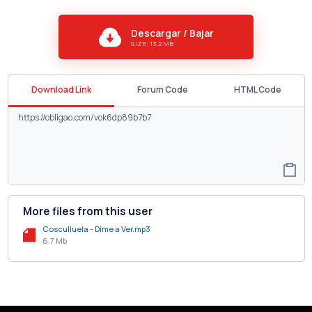
Descargar / Bajar
SIZE: 13.2 MB
Download Link
Forum Code
HTML Code
More files from this user
Cosculluela - Dime a Ver.mp3
6.7 Mb