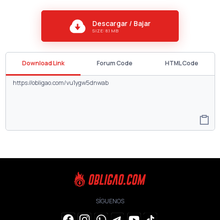
Descargar / Bajar
SIZE: 8.1 MB
Download Link
Forum Code
HTML Code
SÍGUENOS