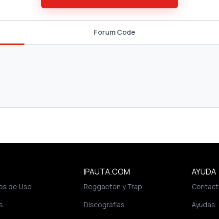
Forum Code
IPAUTA.COM
AYUDA
os de Uso
Reggaeton y Trap
Contact
s
Discografías
Ayudas