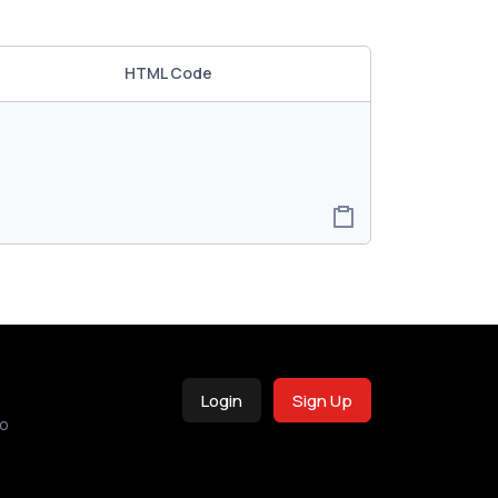
HTML Code
Login
Sign Up
o