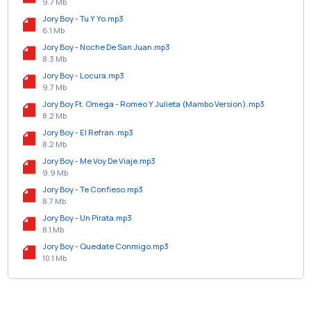
9.7 Mb
Jory Boy - Tu Y Yo.mp3
6.1 Mb
Jory Boy - Noche De San Juan.mp3
8.3 Mb
Jory Boy - Locura.mp3
9.7 Mb
Jory Boy Ft. Omega - Romeo Y Julieta (Mambo Version).mp3
8.2 Mb
Jory Boy - El Refran .mp3
8.2 Mb
Jory Boy - Me Voy De Viaje.mp3
9.9 Mb
Jory Boy - Te Confieso.mp3
8.7 Mb
Jory Boy - Un Pirata.mp3
8.1 Mb
Jory Boy - Quedate Conmigo.mp3
10.1 Mb