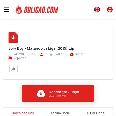
Jory Boy - Matando La Liga (2015).zip
Subido 2015-09-23
Por guelo0316
36078
Reportar
Descargar / Bajar
SIZE: 140.8 MB
Download Link
Forum Code
HTML Code