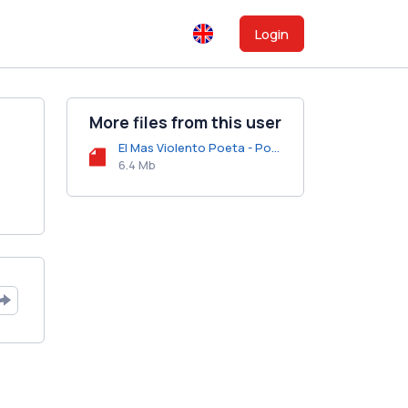
Login
More files from this user
El Mas Violento Poeta - Porque.mp3
6.4 Mb