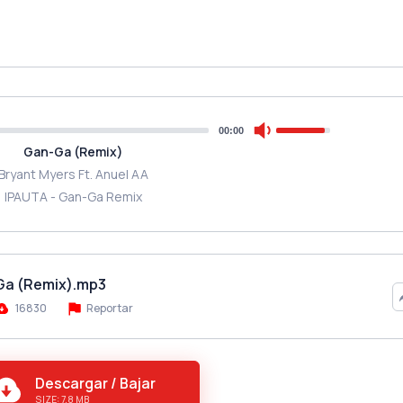
00:00
Gan-Ga (Remix)
Bryant Myers Ft. Anuel AA
IPAUTA - Gan-Ga Remix
-Ga (Remix).mp3
16830
Reportar
Descargar / Bajar
SIZE: 7.8 MB