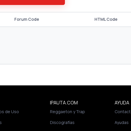
Forum Code
HTML Code
IPAUTA.COM
AYUDA
os de Uso
Reggaeton y Trap
Contact
s
Discografías
Ayudas