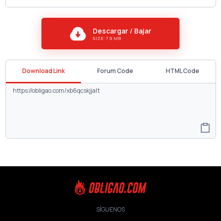
Descargar / Bajar
SIZE: 7.9 MB
Download Link
Forum Code
HTML Code
SÍGUENOS