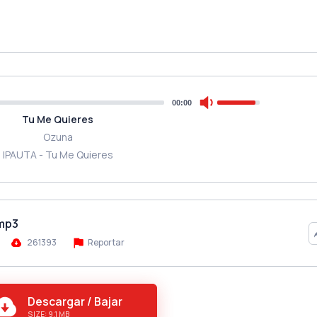
00:00
Tu Me Quieres
Ozuna
IPAUTA - Tu Me Quieres
.mp3
261393
Reportar
Descargar / Bajar
SIZE: 9.1 MB