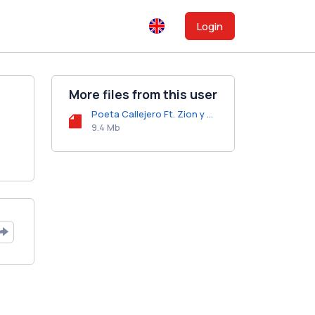
Login
More files from this user
Poeta Callejero Ft. Zion y Lennox Y Farruko - Kamasutra (Official Remix).mp3
9.4 Mb