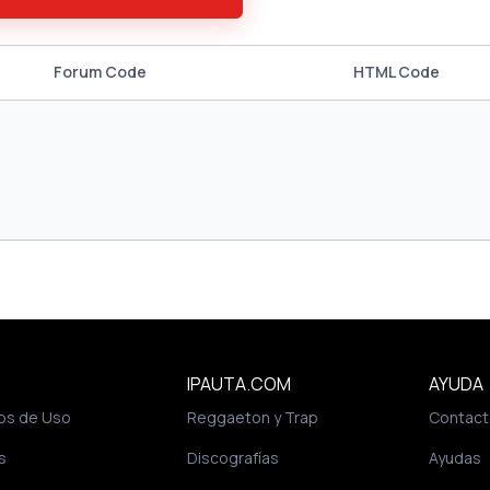
Forum Code
HTML Code
IPAUTA.COM
AYUDA
os de Uso
Reggaeton y Trap
Contact
s
Discografías
Ayudas