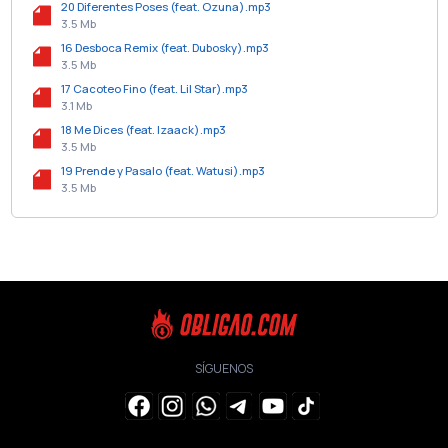
20 Diferentes Poses (feat. Ozuna).mp3
3.5 Mb
16 Desboca Remix (feat. Dubosky).mp3
3.5 Mb
17 Cacoteo Fino (feat. Lil Star).mp3
3.1 Mb
18 Me Dices (feat. Izaack).mp3
3.5 Mb
19 Prende y Pasalo (feat. Watusi).mp3
3.5 Mb
SÍGUENOS