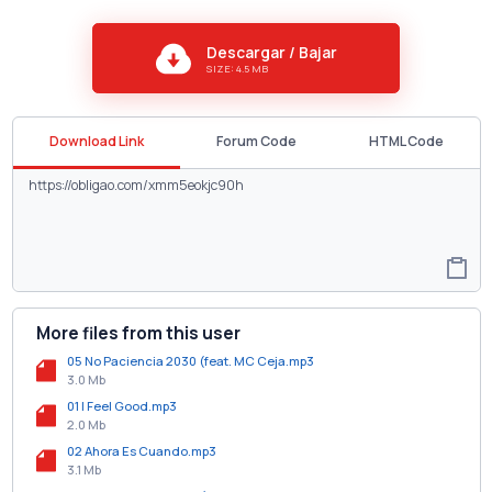
Descargar / Bajar
SIZE: 4.5 MB
Download Link
Forum Code
HTML Code
More files from this user
05 No Paciencia 2030 (feat. MC Ceja.mp3
3.0 Mb
01 I Feel Good.mp3
2.0 Mb
02 Ahora Es Cuando.mp3
3.1 Mb