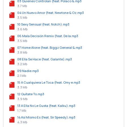
03 Quienes Controlan (feat. Polaco &.mp3
3.7 Mb
04 Un Nuevo Amor (feat. Newtone & Oz.mp3
3.5 Mb
10 Sexy Sensual (feat. Notch).mp3
3.6 Mb
06 Mala Decisión Remix (feat. De la.mp3
3.5 Mb
07 Home Alone (feat. Biggz General &.mp3
3.8 Mb
08 Ella Se Hace (feat. Galante).mp3
3.2 Mb
09 Nadie.mp3
2.1 Mb
15 A Cualquiera Le Toca (feat. Omy e.mp3
3.3 Mb
12 Quítate To.mp3
3.9 Mb
13 A Ella No Le Gusta (feat. Kalku).mp3
1.7 Mb
14 Así Mismo Es (feat. Sir Speedy).mp3
4.3 Mb