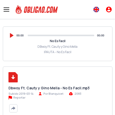
00:00
00:00
No Es Facil
DBwoy Ft. Cauty y Gino Mella
IPAUTA - No Es Facil
Dbwoy Ft. Cauty y Gino Mella - No Es Facil.mp3
Subido 2019-03-14
Por Blanquicet
2083
Reportar