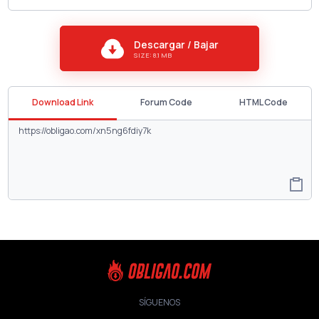
Descargar / Bajar
SIZE: 8.1 MB
Download Link
Forum Code
HTML Code
SÍGUENOS