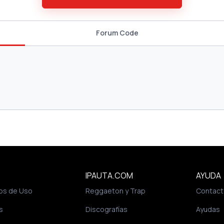
Forum Code
IPAUTA.COM
AYUDA
os de Uso
Reggaeton y Trap
Contact
s
Discografías
Ayudas