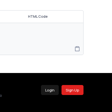
HTML Code
Login
Sign Up
o