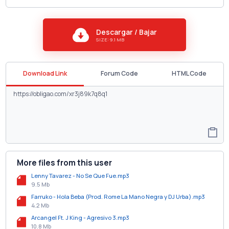
Descargar / Bajar
SIZE: 9.1 MB
Download Link
Forum Code
HTML Code
More files from this user
Lenny Tavarez - No Se Que Fue.mp3
9.5 Mb
Farruko - Hola Beba (Prod. Rome La Mano Negra y DJ Urba).mp3
4.2 Mb
Arcangel Ft. J King - Agresivo 3.mp3
10.8 Mb