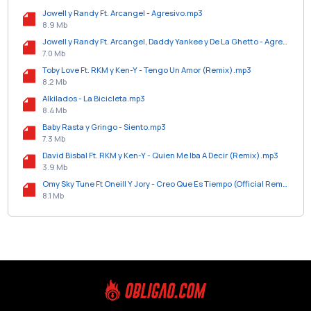
Jowell y Randy Ft. Arcangel - Agresivo.mp3
8.9 Mb
Jowell y Randy Ft. Arcangel, Daddy Yankee y De La Ghetto - Agresivo (Official Remix).mp3
7.0 Mb
Toby Love Ft. RKM y Ken-Y - Tengo Un Amor (Remix).mp3
8.2 Mb
Alkilados - La Bicicleta.mp3
8.4 Mb
Baby Rasta y Gringo - Siento.mp3
7.3 Mb
David Bisbal Ft. RKM y Ken-Y - Quien Me Iba A Decir (Remix).mp3
3.9 Mb
Omy Sky Tune Ft Oneill Y Jory - Creo Que Es Tiempo (Official Remix) (Prod. by Jefra & Oneil).mp3
8.1 Mb