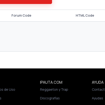
Forum Code
HTML Code
IPAUTA.COM
AYUDA
os de Uso
Reggaeton y Trap
Contact
s
Discografías
Ayudas