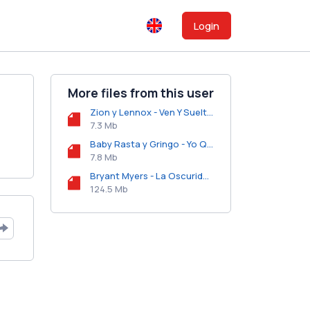
Login
More files from this user
Zion y Lennox - Ven Y Sueltate.mp3
7.3 Mb
Baby Rasta y Gringo - Yo Quiero Ver.mp3
7.8 Mb
Bryant Myers - La Oscuridad (Album) (2018).zip
124.5 Mb