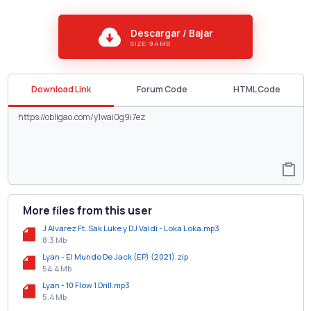
Descargar / Bajar
SIZE: 9.4 MB
Download Link
Forum Code
HTML Code
More files from this user
J Alvarez Ft. Sak Luke y DJ Valdi - Loka Loka.mp3
8.3 Mb
Lyan - El Mundo De Jack (EP) (2021).zip
54.4 Mb
Lyan - 10 Flow 1 Drill.mp3
5.4 Mb