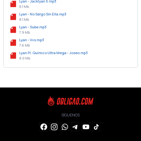
Lyan - Jacklyan 5.mp3
8.1 Mb
Lyan - No Salgo Sin Ella.mp3
8.1 Mb
Lyan - Sube.mp3
7.9 Mb
Lyan - Vvs.mp3
7.6 Mb
Lyan Ft. Químico Ultra Mega - Joseo.mp3
8.0 Mb
SÍGUENOS