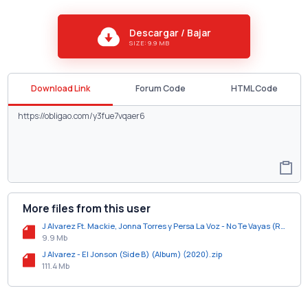
Descargar / Bajar
SIZE: 9.9 MB
Download Link
Forum Code
HTML Code
More files from this user
J Alvarez Ft. Mackie, Jonna Torres y Persa La Voz - No Te Vayas (Remix).mp3
9.9 Mb
J Alvarez - El Jonson (Side B) (Album) (2020).zip
111.4 Mb