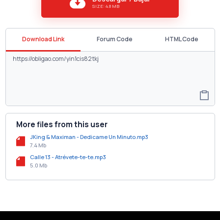
SIZE: 4.8 MB
Download Link
Forum Code
HTML Code
More files from this user
JKing & Maximan - Dedicame Un Minuto.mp3
7.4 Mb
Calle 13 - Atrévete-te-te.mp3
5.0 Mb