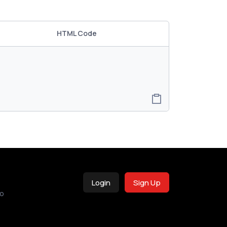
HTML Code
Login
Sign Up
o