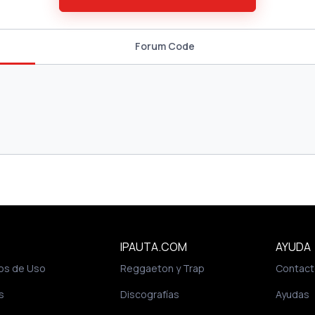
Forum Code
IPAUTA.COM
AYUDA
os de Uso
Reggaeton y Trap
Contact
s
Discografías
Ayudas