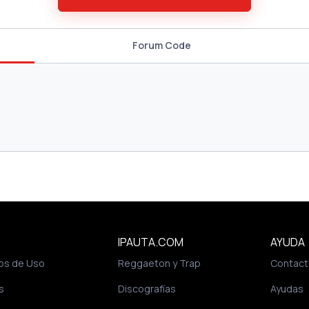
Forum Code
IPAUTA.COM
AYUDA
os de Uso
Reggaeton y Trap
Contact
s
Discografías
Ayudas