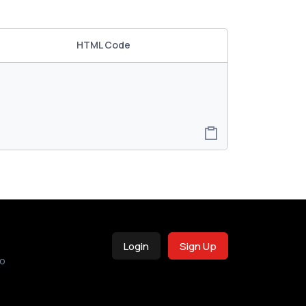
HTML Code
Login
Sign Up
o