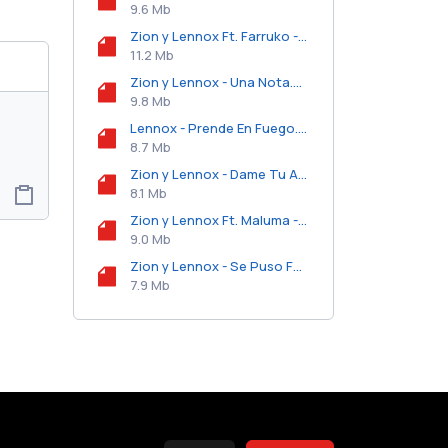
9.6 Mb
Zion y Lennox Ft. Farruko - Que Bien Se Siente.mp3
11.2 Mb
Zion y Lennox - Una Nota.mp3
9.8 Mb
Lennox - Prende En Fuego.mp3
8.7 Mb
Zion y Lennox - Dame Tu Amor.mp3
8.1 Mb
Zion y Lennox Ft. Maluma - Nuestro Amor.mp3
9.0 Mb
Zion y Lennox - Se Puso Feo.mp3
7.9 Mb