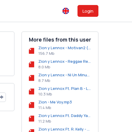
Login
More files from this user
Zion y Lennox - Motivan2 (Album) (2016).zip
156.7 Mb
Zion y Lennox - Reggae Reggae.mp3
8.0 Mb
Zion y Lennox - Ni Un Minuto Mas.mp3
8.7 Mb
Zion y Lennox Ft. Plan B - La Nina.mp3
10.3 Mb
Zion - Me Voy.mp3
11.4 Mb
Zion y Lennox Ft. Daddy Yankee - Cierra Los Ojos.mp3
11.2 Mb
Zion y Lennox Ft. R. Kelly - El Tiempo.mp3