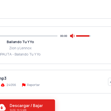
00:00
Bailando Tu Y Yo
Zion y Lennox
IPAUTA - Bailando Tu Y Yo
.mp3
24056
Reportar
Descargar / Bajar
SIZE: 10.5 MB